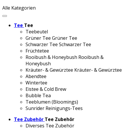
Alle Kategorien
Tee
Tee
Teebeutel
Grüner Tee
Grüner Tee
Schwarzer Tee
Schwarzer Tee
Früchtetee
Rooibush & Honeybush
Rooibush &
Honeybush
Kräuter- & Gewürztee
Kräuter- & Gewürztee
Abendtee
Wintertee
Eistee & Cold Brew
Bubble Tea
Teeblumen (Bloomings)
Sunrider Reinigungs-Tees
Tee Zubehör
Tee Zubehör
Diverses Tee Zubehör