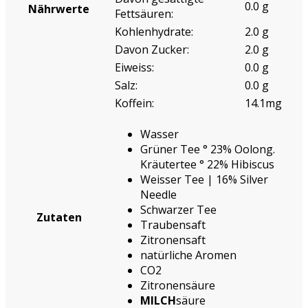
0.0 g
Nährwerte
Fettsäuren:
Kohlenhydrate:
2.0 g
Davon Zucker:
2.0 g
Eiweiss:
0.0 g
Salz:
0.0 g
Koffein:
14.1mg
Wasser
Grüner Tee ° 23% Oolong.
Kräutertee ° 22% Hibiscus
Weisser Tee | 16% Silver
Needle
Schwarzer Tee
Zutaten
Traubensaft
Zitronensaft
natürliche Aromen
CO2
Zitronensäure
MILCH
säure