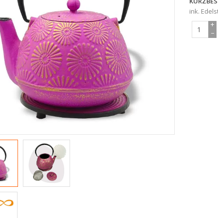
KURZBES
ink. Edel
+
−