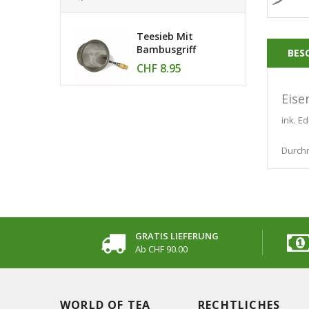
Teesieb Mit
Bambusgriff
BES
CHF 8.95
Eise
ink. E
Durch
GRATIS LIEFERUNG
Ab CHF 90.00
WORLD OF TEA
RECHTLICHES