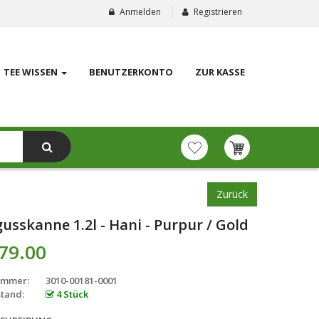
Anmelden
Registrieren
TEE WISSEN
BENUTZERKONTO
ZUR KASSE
Zurück
usskanne 1.2l - Hani - Purpur / Gold
79.00
ummer:
3010-00181-0001
tand:
4 Stück