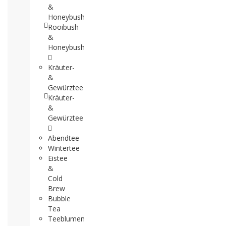
&
Honeybush
Rooibush
&
Honeybush
Kräuter-
&
Gewürztee
Kräuter-
&
Gewürztee
Abendtee
Wintertee
Eistee
&
Cold
Brew
Bubble
Tea
Teeblumen