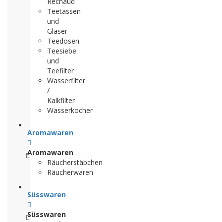
Rechaud
Teetassen
und
Gläser
Teedosen
Teesiebe
und
Teefilter
Wasserfilter
/
Kalkfilter
Wasserkocher
Aromawaren
Aromawaren
Räucherstäbchen
Räucherwaren
Süsswaren
Süsswaren