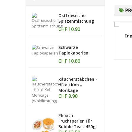
PR
Ostfriesische
Spitzenmischung
CHF 10.90
iesen Mischung BOP
Assam Marangi,
Eng
Goldleaf, broken
Schwarze
CHF 8.40
CHF 10.80
Tapiokaperlen
CHF 10.80
Räucherstäbchen -
Hikali Koh -
Morikage
CHF 9.90
(Waldlichtung)
Pfirsich-
Fruchtperlen Für
Bubble Tea - 450g