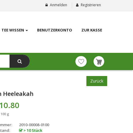
Anmelden
Registrieren
TEE WISSEN
BENUTZERKONTO
ZUR KASSE
Zurück
 Heeleakah
10.80
 100 g
ummer:
2010-00008-0100
tand:
> 10 Stück