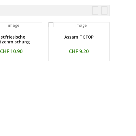
stfriesische
Assam TGFOP
Engli
itzenmischung
CHF 10.90
CHF 9.20