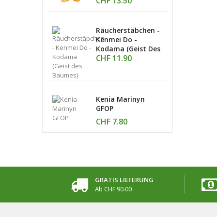
CHF 13.50
Räucherstäbchen -
Kenmei Do -
Kodama (Geist Des
CHF 11.90
Baumes)
Kenia Marinyn
GFOP
CHF 7.80
GRATIS LIEFERUNG
Ab CHF 90.00