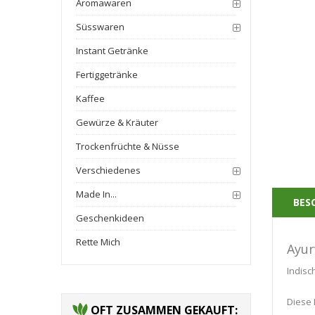
Aromawaren
Süsswaren
Instant Getränke
Fertiggetränke
Kaffee
Gewürze & Kräuter
Trockenfrüchte & Nüsse
Verschiedenes
Made In...
BES
Geschenkideen
Rette Mich
Ayur
Indis
Diese 
OFT ZUSAMMEN GEKAUFT: