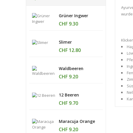
Ayurve
wurde 
Grüner Ingwer
CHF 9.30
Klicke
Slimer
Hag
CHF 12.80
Lö
Pfe
Ing
Waldbeeren
Fe
CHF 9.20
Zim
Süs
Nel
12 Beeren
Ka
CHF 9.70
Maracuja Orange
CHF 9.20