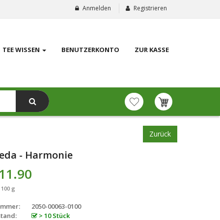
Anmelden
Registrieren
TEE WISSEN
BENUTZERKONTO
ZUR KASSE
Zurück
eda - Harmonie
11.90
 100 g
ummer:
2050-00063-0100
tand:
> 10 Stück