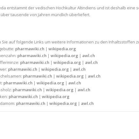
da entstammt der vedischen Hochkultur Altindiens und ist deshalb eine 
über tausende von Jahren mündlich überliefert.
n Sie auf folgende Links um weitere Informationen zu den Inhaltsstoffen z
ebutte:
pharmawiki.ch
|
wikipedia.org
wenzahn:
pharmawiki.ch
|
wikipedia.org
|
awl.ch
fferminze:
pharmawiki.ch
|
wikipedia.org
|
awl.ch
wer:
pharmawiki.ch
|
wikipedia.org
|
awl.ch
nchelsamen:
pharmawiki.ch
|
wikipedia.org
|
awl.ch
t:
pharmawiki.ch
|
wikipedia.org
|
awl.ch
sholz:
pharmawiki.ch
|
wikipedia.org
|
awl.ch
ken:
pharmawiki.ch
|
wikipedia.org
rdamom:
pharmawiki.ch
|
wikipedia.org
|
awl.ch