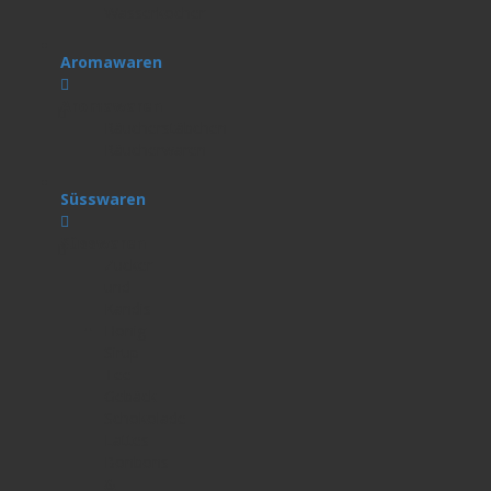
Wasserkocher
Aromawaren
Aromawaren
Räucherstäbchen
Räucherwaren
Süsswaren
Süsswaren
Zucker
und
Kandis
Honig
Sirup
Tee-
Gebäck
Schokolade
Lattes
Bonbons
&