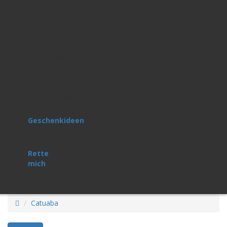
Afrika
Ceylon
China
Indien
Japan
Malaysia
Nepal
Schweiz
Südamerika
Taiwan
Geschenkideen
Geschenkideen
Rette
mich
Rette
mich
Catuaba