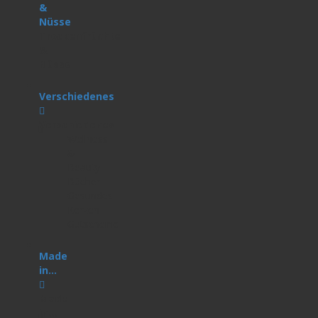
&
Nüsse
Trockenfrüchte
&
Nüsse
Verschiedenes
Verschiedenes
Wellness
&
Beauty
Bücher
Gesundes
Kerzen
Gutscheine
Made
in...
Made
in...