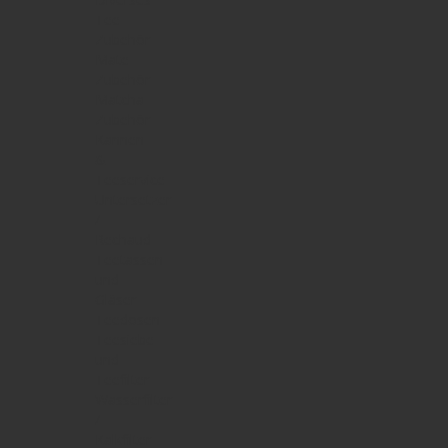
Tee
Zubehör
Mate
Zubehör
Matcha
Zubehör
Kannen
&
Teeservice
Untersetzer
/
Rechaud
Teetassen
und
Gläser
Teedosen
Teesiebe
und
Teefilter
Wasserfilter
/
Kalkfilter