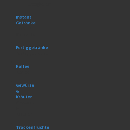
Süssigkeiten
Instant
Getränke
Instant
Getränke
Fertiggetränke
Fertiggetränke
Kaffee
Kaffee
Gewürze
&
Kräuter
Gewürze
&
Kräuter
Trockenfrüchte