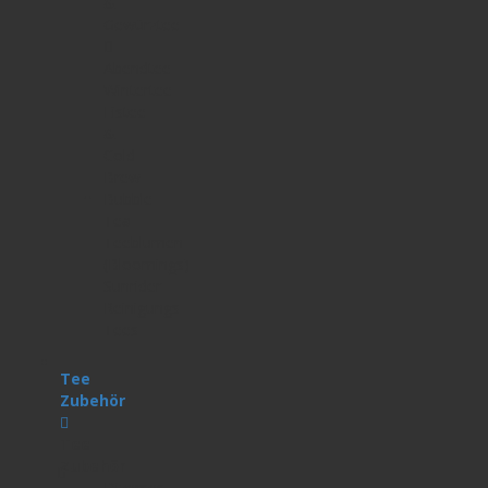
&
Gewürztee
Abendtee
Wintertee
Eistee
&
Cold
Brew
Bubble
Tea
Teeblumen
(Bloomings)
Sunrider
Reinigungs-
Tees
Tee
Zubehör
Tee
Zubehör
Diverses