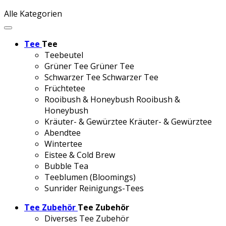
Alle Kategorien
Tee
Tee
Teebeutel
Grüner Tee
Grüner Tee
Schwarzer Tee
Schwarzer Tee
Früchtetee
Rooibush & Honeybush
Rooibush &
Honeybush
Kräuter- & Gewürztee
Kräuter- & Gewürztee
Abendtee
Wintertee
Eistee & Cold Brew
Bubble Tea
Teeblumen (Bloomings)
Sunrider Reinigungs-Tees
Tee Zubehör
Tee Zubehör
Diverses Tee Zubehör