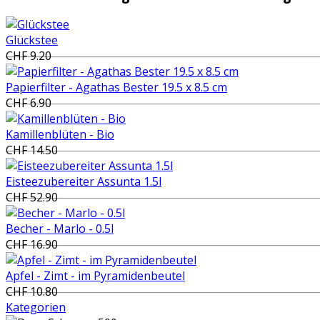
Glückstee
CHF 9.20
Papierfilter - Agathas Bester 19.5 x 8.5 cm
CHF 6.90
Kamillenblüten - Bio
CHF 14.50
Eisteezubereiter Assunta 1.5l
CHF 52.90
Becher - Marlo - 0.5l
CHF 16.90
Apfel - Zimt - im Pyramidenbeutel
CHF 10.80
Kategorien