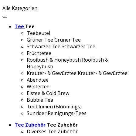
Alle Kategorien
Tee
Tee
Teebeutel
Grüner Tee
Grüner Tee
Schwarzer Tee
Schwarzer Tee
Früchtetee
Rooibush & Honeybush
Rooibush &
Honeybush
Kräuter- & Gewürztee
Kräuter- & Gewürztee
Abendtee
Wintertee
Eistee & Cold Brew
Bubble Tea
Teeblumen (Bloomings)
Sunrider Reinigungs-Tees
Tee Zubehör
Tee Zubehör
Diverses Tee Zubehör