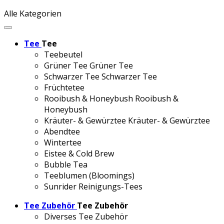
Alle Kategorien
Tee
Tee
Teebeutel
Grüner Tee
Grüner Tee
Schwarzer Tee
Schwarzer Tee
Früchtetee
Rooibush & Honeybush
Rooibush &
Honeybush
Kräuter- & Gewürztee
Kräuter- & Gewürztee
Abendtee
Wintertee
Eistee & Cold Brew
Bubble Tea
Teeblumen (Bloomings)
Sunrider Reinigungs-Tees
Tee Zubehör
Tee Zubehör
Diverses Tee Zubehör