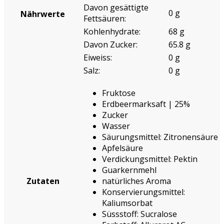
Davon gesättigte
0 g
Nährwerte
Fettsäuren:
Kohlenhydrate:
68 g
Davon Zucker:
65.8 g
Eiweiss:
0 g
Salz:
0 g
Fruktose
Erdbeermarksaft | 25%
Zucker
Wasser
Säurungsmittel: Zitronensäure
Apfelsäure
Verdickungsmittel: Pektin
Guarkernmehl
Zutaten
natürliches Aroma
Konservierungsmittel:
Kaliumsorbat
Süssstoff: Sucralose