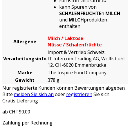
Farbstoff: Allurarot AC
kann Spuren von
SCHALENFRÜCHTE
n
MILCH
und
MILCH
produkten
enthalten
Milch / Laktose
Allergene
Nüsse / Schalenfrüchte
Import & Vertrieb Schweiz:
Verarbeitungsinfo
IT Intercom Trading AG, Wolfisbühl
12, CH-6020 Emmenbrücke
Marke
The Inspire Food Company
Gewicht
378 g
Nur registrierte Kunden können Bewertungen abgeben.
Bitte
melden Sie sich an
oder
registrieren
Sie sich
Gratis Lieferung
ab CHF 90.00
Zahlung per Rechnung