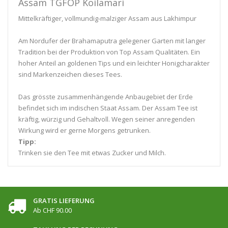
Assam TGFOP Koilamari
Mittelkräftiger, vollmundig-malziger Assam aus Lakhimpur
Am Nordufer der Brahamaputra gelegener Garten mit langer
Tradition bei der Produktion von Top Assam Qualitäten. Ein
hoher Anteil an goldenen Tips und ein leichter Honigcharakter
sind Markenzeichen dieses Tees.
Das grösste zusammenhängende Anbaugebiet der Erde
befindet sich im indischen Staat Assam. Der Assam Tee ist
kräftig, würzig und Gehaltvoll. Wegen seiner anregenden
Wirkung wird er gerne Morgens getrunken.
Tipp:
Trinken sie den Tee mit etwas Zucker und Milch.
GRATIS LIEFERUNG
Ab CHF 90.00