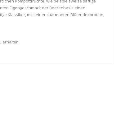
lichen Kompottfrüchte, wie beispielsweise saftige
senten Eigengeschmack der Beerenbasis einen
htige Klassiker, mit seiner charmanten Blütendekoration,
u erhalten: