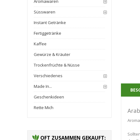
Aromawaren
Süsswaren
Instant Getränke
Fertiggetränke
Kaffee
Gewürze & Kräuter
Trockenfrüchte & Nüsse
Verschiedenes
Made In...
BES
Geschenkideen
Rette Mich
Arab
Aromat
Sollte
OFT ZUSAMMEN GEKAUFT: