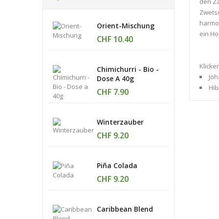
den Za
Zwetsc
harmon
Orient-Mischung
ein Ho
CHF 10.40
Klicke
Chimichurri - Bio -
Joh
Dose A 40g
Hib
CHF 7.90
Winterzauber
CHF 9.20
Piña Colada
CHF 9.20
Caribbean Blend