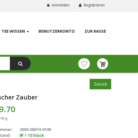
Anmelden
Registrieren
TEE WISSEN
BENUTZERKONTO
ZUR KASSE
Zurück
scher Zauber
9.70
100 g
ummer:
2030-00074-0100
tand:
> 10 Stück