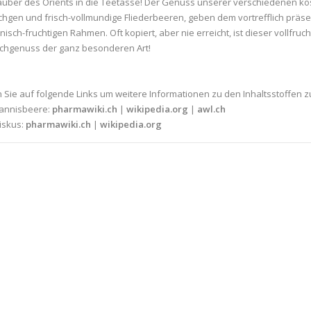
uber des Orients in die Teetasse! Der Genuss unserer verschiedenen köst
hgen und frisch-vollmundige Fliederbeeren, geben dem vortrefflich prä
isch-fruchtigen Rahmen. Oft kopiert, aber nie erreicht, ist dieser vollfruc
chgenuss der ganz besonderen Art!
n Sie auf folgende Links um weitere Informationen zu den Inhaltsstoffen z
annisbeere:
pharmawiki.ch
|
wikipedia.org
|
awl.ch
iskus:
pharmawiki.ch
|
wikipedia.org