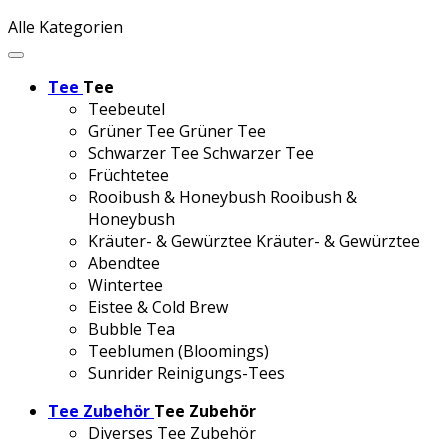
Alle Kategorien
Tee
Tee
Teebeutel
Grüner Tee
Grüner Tee
Schwarzer Tee
Schwarzer Tee
Früchtetee
Rooibush & Honeybush
Rooibush &
Honeybush
Kräuter- & Gewürztee
Kräuter- & Gewürztee
Abendtee
Wintertee
Eistee & Cold Brew
Bubble Tea
Teeblumen (Bloomings)
Sunrider Reinigungs-Tees
Tee Zubehör
Tee Zubehör
Diverses Tee Zubehör