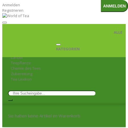
Anmelden
ANMELDEN
Registrieren
ALLE
TEE WISSEN
BENUTZERKONTO
ZUR KASSE
KATEGORIEN
Geschichte des Tees
Länder
Teepflanze
Chemie des Tees
Zubereitung
Tee Lexikon
Sie haben keine Artikel im Warenkorb