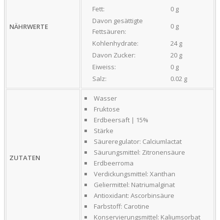
Fett:
0 g
Davon gesättigte
0 g
NÄHRWERTE
Fettsäuren:
Kohlenhydrate:
24 g
Davon Zucker:
20 g
Eiweiss:
0 g
Salz:
0.02 g
Wasser
Fruktose
Erdbeersaft | 15%
Stärke
Säureregulator: Calciumlactat
Säurungsmittel: Zitronensäure
ZUTATEN
Erdbeerroma
Verdickungsmittel: Xanthan
Geliermittel: Natriumalginat
Antioxidant: Ascorbinsäure
Farbstoff: Carotine
Konservierungsmittel: Kaliumsorbat