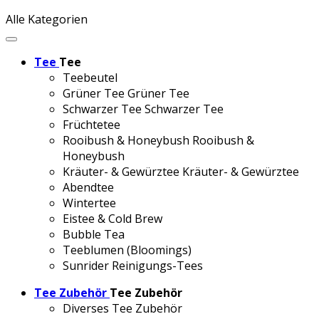
Alle Kategorien
Tee
Tee
Teebeutel
Grüner Tee
Grüner Tee
Schwarzer Tee
Schwarzer Tee
Früchtetee
Rooibush & Honeybush
Rooibush &
Honeybush
Kräuter- & Gewürztee
Kräuter- & Gewürztee
Abendtee
Wintertee
Eistee & Cold Brew
Bubble Tea
Teeblumen (Bloomings)
Sunrider Reinigungs-Tees
Tee Zubehör
Tee Zubehör
Diverses Tee Zubehör