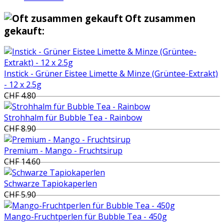
Oft zusammen
gekauft:
Instick - Grüner Eistee Limette & Minze (Grüntee-Extrakt)
- 12 x 2.5g
CHF 4.80
Strohhalm für Bubble Tea - Rainbow
CHF 8.90
Premium - Mango - Fruchtsirup
CHF 14.60
Schwarze Tapiokaperlen
CHF 5.90
Mango-Fruchtperlen für Bubble Tea - 450g