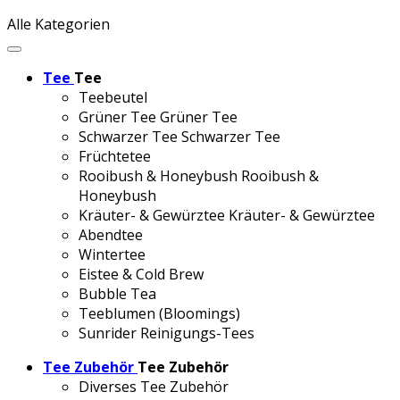
Alle Kategorien
Tee
Tee
Teebeutel
Grüner Tee
Grüner Tee
Schwarzer Tee
Schwarzer Tee
Früchtetee
Rooibush & Honeybush
Rooibush &
Honeybush
Kräuter- & Gewürztee
Kräuter- & Gewürztee
Abendtee
Wintertee
Eistee & Cold Brew
Bubble Tea
Teeblumen (Bloomings)
Sunrider Reinigungs-Tees
Tee Zubehör
Tee Zubehör
Diverses Tee Zubehör