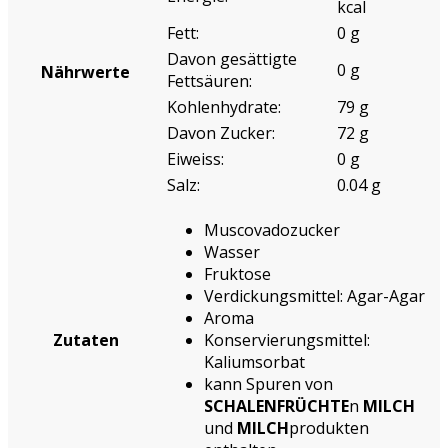
kcal
Fett:
0 g
Davon gesättigte
0 g
Nährwerte
Fettsäuren:
Kohlenhydrate:
79 g
Davon Zucker:
72 g
Eiweiss:
0 g
Salz:
0.04 g
Muscovadozucker
Wasser
Fruktose
Verdickungsmittel: Agar-Agar
Aroma
Zutaten
Konservierungsmittel:
Kaliumsorbat
kann Spuren von
SCHALENFRÜCHTE
n
MILCH
und
MILCH
produkten