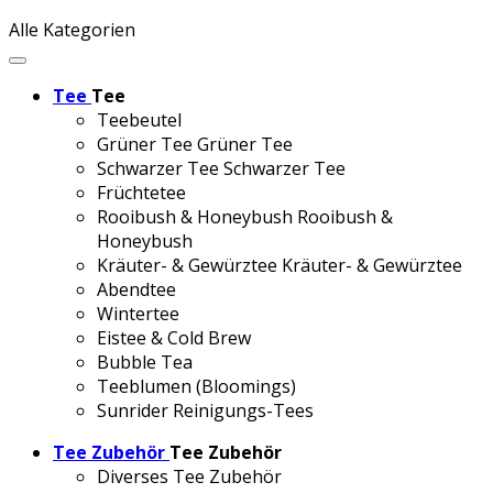
Alle Kategorien
Tee
Tee
Teebeutel
Grüner Tee
Grüner Tee
Schwarzer Tee
Schwarzer Tee
Früchtetee
Rooibush & Honeybush
Rooibush &
Honeybush
Kräuter- & Gewürztee
Kräuter- & Gewürztee
Abendtee
Wintertee
Eistee & Cold Brew
Bubble Tea
Teeblumen (Bloomings)
Sunrider Reinigungs-Tees
Tee Zubehör
Tee Zubehör
Diverses Tee Zubehör