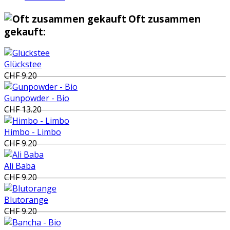
Oft zusammen
gekauft:
Glückstee
CHF 9.20
Gunpowder - Bio
CHF 13.20
Himbo - Limbo
CHF 9.20
Ali Baba
CHF 9.20
Blutorange
CHF 9.20