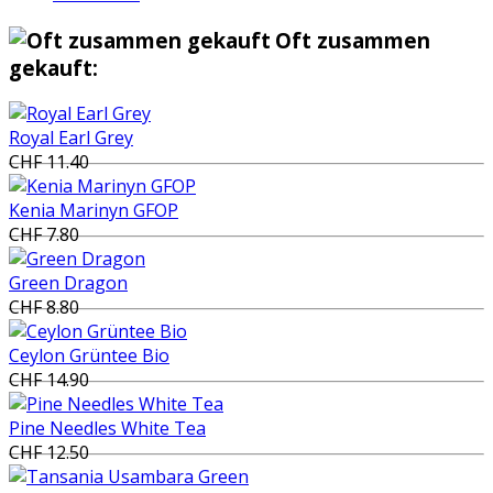
Oft zusammen
gekauft:
Royal Earl Grey
CHF 11.40
Kenia Marinyn GFOP
CHF 7.80
Green Dragon
CHF 8.80
Ceylon Grüntee Bio
CHF 14.90
Pine Needles White Tea
CHF 12.50