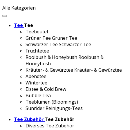
Alle Kategorien
Tee
Tee
Teebeutel
Grüner Tee
Grüner Tee
Schwarzer Tee
Schwarzer Tee
Früchtetee
Rooibush & Honeybush
Rooibush &
Honeybush
Kräuter- & Gewürztee
Kräuter- & Gewürztee
Abendtee
Wintertee
Eistee & Cold Brew
Bubble Tea
Teeblumen (Bloomings)
Sunrider Reinigungs-Tees
Tee Zubehör
Tee Zubehör
Diverses Tee Zubehör