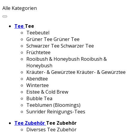
Alle Kategorien
Tee
Tee
Teebeutel
Grüner Tee
Grüner Tee
Schwarzer Tee
Schwarzer Tee
Früchtetee
Rooibush & Honeybush
Rooibush &
Honeybush
Kräuter- & Gewürztee
Kräuter- & Gewürztee
Abendtee
Wintertee
Eistee & Cold Brew
Bubble Tea
Teeblumen (Bloomings)
Sunrider Reinigungs-Tees
Tee Zubehör
Tee Zubehör
Diverses Tee Zubehör