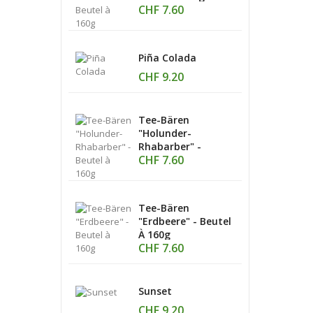
CHF 7.60
Piña Colada
CHF 9.20
Tee-Bären
"Holunder-
Rhabarber" -
CHF 7.60
Beutel À 160g
Tee-Bären
"Erdbeere" - Beutel
À 160g
CHF 7.60
Sunset
CHF 9.20