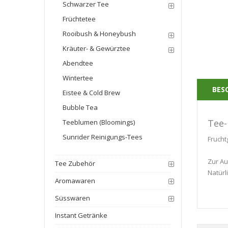
Schwarzer Tee
Früchtetee
Rooibush & Honeybush
Kräuter- & Gewürztee
Abendtee
Wintertee
BES
Eistee & Cold Brew
Bubble Tea
Tee-
Teeblumen (Bloomings)
Sunrider Reinigungs-Tees
Frucht
Zur Au
Tee Zubehör
Natürl
Aromawaren
Süsswaren
Instant Getränke