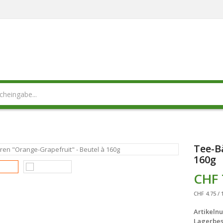
Tee-B
160g
CHF 
CHF 4.75 / 
Artikeln
Lagerbes