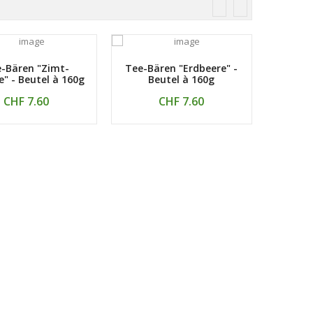
-Bären "Zimt-
Tee-Bären "Erdbeere" -
Tee-B
" - Beutel à 160g
Beutel à 160g
Rhaba
CHF 7.60
CHF 7.60