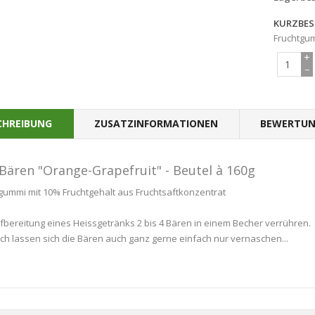
KURZBES
Fruchtgum
+
−
CHREIBUNG
ZUSATZINFORMATIONEN
BEWERTUN
Bären "Orange-Grapefruit" - Beutel à 160g
gummi mit 10% Fruchtgehalt aus Fruchtsaftkonzentrat
fbereitung eines Heissgetränks 2 bis 4 Bären in einem Becher verrühren.
ich lassen sich die Bären auch ganz gerne einfach nur vernaschen...