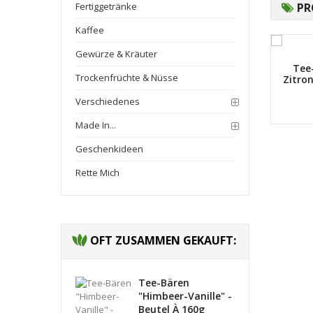
Fertiggetränke
PR
Kaffee
Gewürze & Kräuter
ären "Erdbeere" -
Tee-Bären "Holunder-
Tee-
Trockenfrüchte & Nüsse
Beutel à 160g
Rhabarber" - Beutel à
Zitron
160g
CHF 7.60
CHF 7.60
Verschiedenes
Made In...
Geschenkideen
Rette Mich
OFT ZUSAMMEN GEKAUFT:
Tee-Bären
"Himbeer-Vanille" -
Beutel À 160g