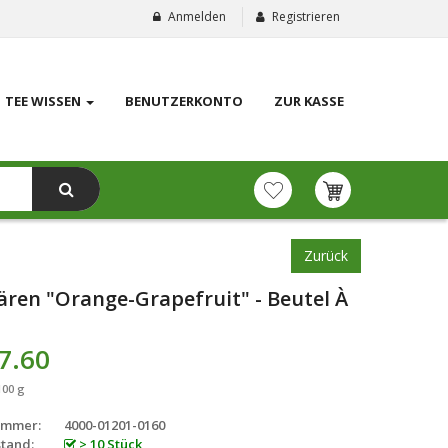
Anmelden
Registrieren
TEE WISSEN
BENUTZERKONTO
ZUR KASSE
Zurück
ären "Orange-Grapefruit" - Beutel À
7.60
100 g
ummer:
4000-01201-0160
tand:
> 10 Stück